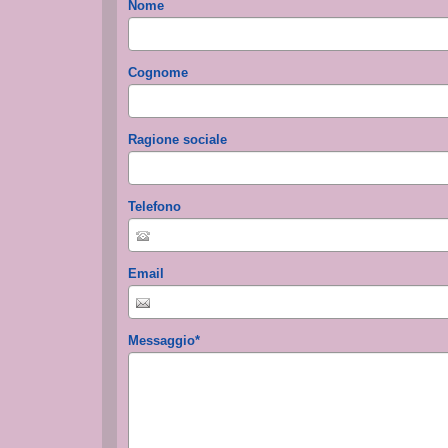
Nome
Cognome
Ragione sociale
Telefono
Email
Messaggio
*